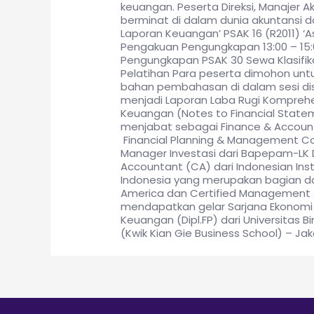
keuangan. Peserta Direksi, Manajer 
berminat di dalam dunia akuntansi da
Laporan Keuangan’ PSAK 16 (R2011) 
Pengakuan Pengungkapan 13:00 – 15:
Pengungkapan PSAK 30 Sewa Klasifi
Pelatihan Para peserta dimohon un
bahan pembahasan di dalam sesi dis
menjadi Laporan Laba Rugi Komprehe
Keuangan (Notes to Financial Stateme
menjabat sebagai Finance & Account
Financial Planning & Management Cons
Manager Investasi dari Bapepam-LK 
Accountant (CA) dari Indonesian Insti
Indonesia yang merupakan bagian dari
America dan Certified Management A
mendapatkan gelar Sarjana Ekonomi j
Keuangan (Dipl.FP) dari Universitas 
(Kwik Kian Gie Business School) – 