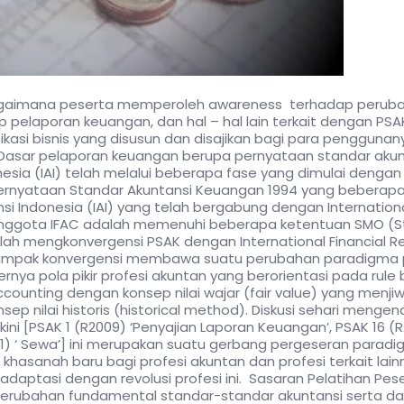
bagaimana peserta memperoleh awareness terhadap perub
pelaporan keuangan, dan hal – hal lain terkait dengan PSA
asi bisnis yang disusun dan disajikan bagi para penggunan
 Dasar pelaporan keuangan berupa pernyataan standar aku
esia (IAI) telah melalui beberapa fase yang dimulai dengan l
a Pernyataan Standar Akuntansi Keuangan 1994 yang beberapa 
nsi Indonesia (IAI) yang telah bergabung dengan Internation
i anggota IFAC adalah memenuhi beberapa ketentuan SMO (
lah mengkonvergensi PSAK dengan International Financial Re
 Dampak konvergensi membawa suatu perubahan paradigma
ya pola pikir profesi akuntan yang berorientasi pada rule
accounting dengan konsep nilai wajar (fair value) yang menjiwa
nsep nilai historis (historical method). Diskusi sehari men
i [PSAK 1 (R2009) ‘Penyajian Laporan Keuangan’, PSAK 16 (R20
2011) ‘ Sewa’] ini merupakan suatu gerbang pergeseran para
hasanah baru bagi profesi akuntan dan profesi terkait lai
daptasi dengan revolusi profesi ini. Sasaran Pelatihan Pes
rubahan fundamental standar-standar akuntansi serta d