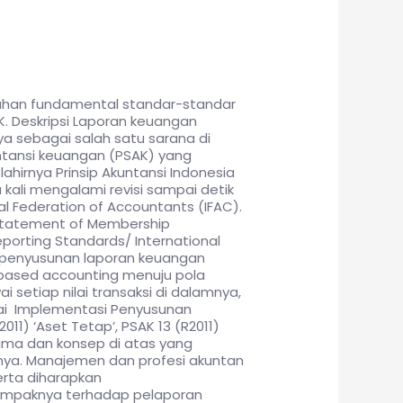
ahan fundamental standar-standar
K. Deskripsi Laporan keuangan
ya sebagai salah satu sarana di
ntansi keuangan (PSAK) yang
ahirnya Prinsip Akuntansi Indonesia
kali mengalami revisi sampai detik
al Federation of Accountants (IFAC).
Statement of Membership
porting Standards/ International
 penyusunan laporan keuangan
 based accounting menuju pola
i setiap nilai transaksi di dalamnya,
genai Implementasi Penyusunan
11) ‘Aset Tetap’, PSAK 13 (R2011)
digma dan konsep di atas yang
nnya. Manajemen dan profesi akuntan
erta diharapkan
ampaknya terhadap pelaporan