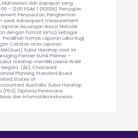
en, Mahasiswa dan siapapun yang
0 – 12:00 PSAK 1 (R2009) ‘Penyajian
urement Penyusutan, Penghentian
uran awal, subsequent measurement
 laporan keuangan lessor Metode
gan dengan format lama) sebagai
 Peralihan format Laporan Laba Rugi
ngan Catatan atas Laporan
 CMA(Aust) Subur Harahap saat ini
naging Partner SUHA Planner –
ubur Harahap memiliki Lisensi Wakil
 Negara (Ak), Chartered
inancial Planning Standard Board
United States of
ccountant Australia. Subur Harahap
a (FEUI), Diploma Perencana
Bisnis dan Informatika Indonesia