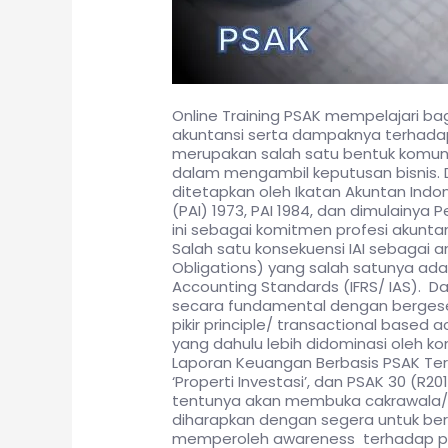
Online Training PSAK mempelajari 
akuntansi serta dampaknya terhadap 
merupakan salah satu bentuk komunik
dalam mengambil keputusan bisnis.
ditetapkan oleh Ikatan Akuntan Indon
(PAI) 1973, PAI 1984, dan dimulainy
ini sebagai komitmen profesi akunta
Salah satu konsekuensi IAI sebaga
Obligations) yang salah satunya ada
Accounting Standards (IFRS/ IAS).
secara fundamental dengan bergesern
pikir principle/ transactional based 
yang dahulu lebih didominasi oleh ko
Laporan Keuangan Berbasis PSAK Terkin
‘Properti Investasi’, dan PSAK 30 (R
tentunya akan membuka cakrawala/ k
diharapkan dengan segera untuk bera
memperoleh awareness terhadap pe