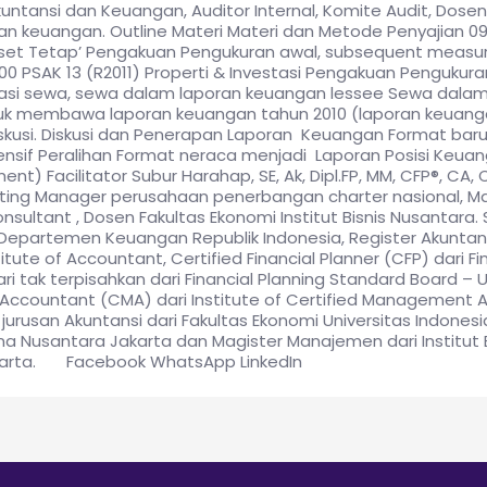
Akuntansi dan Keuangan, Auditor Internal, Komite Audit, Dos
n keuangan. Outline Materi Materi dan Metode Penyajian 09:0
‘Aset Tetap’ Pengakuan Pengukuran awal, subsequent meas
00 PSAK 13 (R2011) Properti & Investasi Pengakuan Penguk
kasi sewa, sewa dalam laporan keuangan lessee Sewa dalam
tuk membawa laporan keuangan tahun 2010 (laporan keuan
kusi. Diskusi dan Penerapan Laporan Keuangan Format baru
nsif Peralihan Format neraca menjadi Laporan Posisi Keua
nt) Facilitator Subur Harahap, SE, Ak, Dipl.FP, MM, CFP®, CA,
ing Manager perusahaan penerbangan charter nasional, Ma
ultant , Dosen Fakultas Ekonomi Institut Bisnis Nusantara. S
Departemen Keuangan Republik Indonesia, Register Akuntan
tute of Accountant, Certified Financial Planner (CFP) dari F
 tak terpisahkan dari Financial Planning Standard Board – 
ccountant (CMA) dari Institute of Certified Management A
urusan Akuntansi dari Fakultas Ekonomi Universitas Indonesi
Bina Nusantara Jakarta dan Magister Manajemen dari Institut 
Jakarta. Facebook WhatsApp LinkedIn