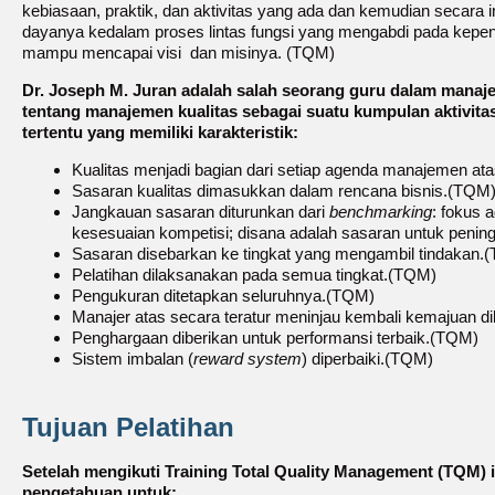
kebiasaan, praktik, dan aktivitas yang ada dan kemudian secara
dayanya kedalam proses lintas fungsi yang mengabdi pada kepent
mampu mencapai visi dan misinya. (TQM)
Dr. Joseph M. Juran adalah salah seorang guru dalam manaje
tentang manajemen kualitas sebagai suatu kumpulan aktivitas
tertentu yang memiliki karakteristik:
Kualitas menjadi bagian dari setiap agenda manajemen at
Sasaran kualitas dimasukkan dalam rencana bisnis.(TQM
Jangkauan sasaran diturunkan dari
benchmarking
: fokus 
kesesuaian kompetisi; disana adalah sasaran untuk penin
Sasaran disebarkan ke tingkat yang mengambil tindakan.
Pelatihan dilaksanakan pada semua tingkat.(TQM)
Pengukuran ditetapkan seluruhnya.(TQM)
Manajer atas secara teratur meninjau kembali kemajuan 
Penghargaan diberikan untuk performansi terbaik.(TQM)
Sistem imbalan (
reward system
) diperbaiki.(TQM)
Tujuan Pelatihan
Setelah mengikuti Training Total Quality Management (TQM) i
pengetahuan untuk: