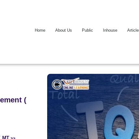
Home
About Us
Public
Inhouse
Articl
gement (
.,MT