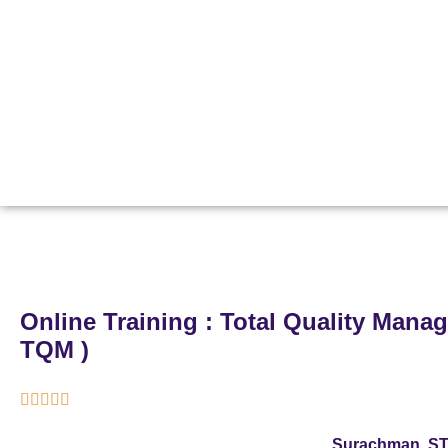
Online Training : Total Quality Mana
TQM )





Surachman, ST