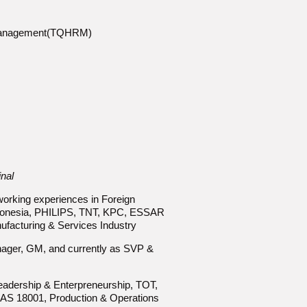
 Management(TQHRM)
inal
orking experiences in Foreign
ndonesia, PHILIPS, TNT, KPC, ESSAR
ufacturing & Services Industry
nager, GM, and currently as SVP &
Leadership & Enterpreneurship, TOT,
S 18001, Production & Operations