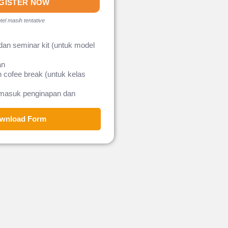
GISTER NOW
tel masih tentative
dan seminar kit (untuk model
an
 cofee break (untuk kelas
rmasuk penginapan dan
wnload Form