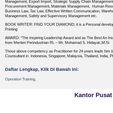
Management, Export Import, Strategic Supply Chain Management
Procurement Management, Materials Management, Human Resou
Business Law, Tax Law, Effective Written Communication, Ware
Management, Safety and Supervisory Management etc.
BOOK WRITER: FIND YOUR DIAMOND; it is a Personal devel
Printing
AWARD: “The Inspiring Leadership Award and as The Best An Inspi
from Menteri Perindustrian RI, – Mr. Mohamad S. Hidayat.,M.Si
Those above competency as Practitioner for 24 years leads him b
Counsultant in Indonesia, Singapore, Malaysia, Thailand, India, Ph
Daftar Lengkap, Klik Di Bawah Ini:
Operation Training
,
Kantor Pusat
Phone
021-7919 8730
PT Kreasi Nilai Grup
Public Training (Whatsapp)
+62 813-8834-2078