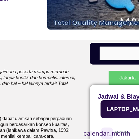
bagaimana peserta mampu merubah
tanpa konflik dan kompetisi internal,
Jakarta
an hal – hal lainnya terkait Total
Jadwal & Bia
LAPTOP_M
apat diartikan sebagai perpaduan
angun berdasarkan konsep kualitas,
an (Ishikawa dalam Pawitra, 1993:
calendar_month
TANGGAL
menilai kembali cara-cara,