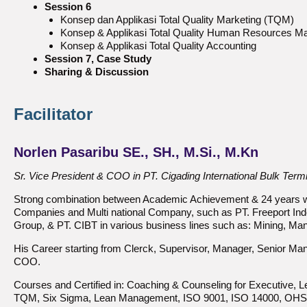
Session 6
Konsep dan Applikasi Total Quality Marketing (TQM)
Konsep & Applikasi Total Quality Human Resources
Konsep & Applikasi Total Quality Accounting
Session 7, Case Study
Sharing & Discussion
Facilitator
Norlen Pasaribu SE., SH., M.Si., M.Kn
Sr. Vice President & COO in PT. Cigading International Bulk Term
Strong combination between Academic Achievement & 24 years w
Companies and Multi national Company, such as PT. Freeport I
Group, & PT. CIBT in various business lines such as: Mining, Man
His Career starting from Clerck, Supervisor, Manager, Senior Ma
COO.
Courses and Certified in: Coaching & Counseling for Executive, 
TQM, Six Sigma, Lean Management, ISO 9001, ISO 14000, OHSA