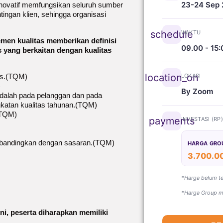
23-24 Sep
 inovatif memfungsikan seluruh sumber
ingan klien, sehingga organisasi
schedule
WAKTU
men kualitas memberikan definisi
09.00 - 15:
 yang berkaitan dengan kualitas
location_on
as.(TQM)
LOKASI
)
By Zoom
adalah pada pelanggan dan pada
gkatan kualitas tahunan.(TQM)
(TQM)
payments
INVESTASI (RP
dibandingkan dengan sasaran.(TQM)
HARGA GRO
3.700.0
*Harga belum t
*Harga Group mi
ni, peserta diharapkan memiliki