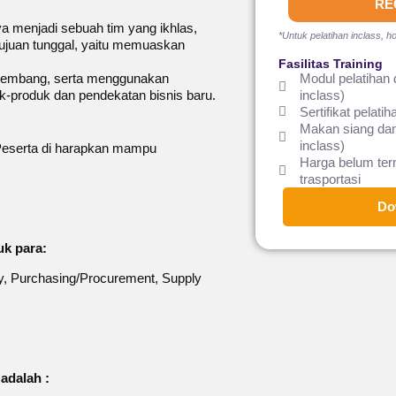
RE
 menjadi sebuah tim yang ikhlas,
*Untuk pelatihan inclass, ho
 tujuan tunggal, yaitu memuaskan
Fasilitas Training
kembang, serta menggunakan
Modul pelatihan 
k-produk dan pendekatan bisnis baru.
inclass)
Sertifikat pelatih
Makan siang dan
inclass)
 Peserta di harapkan mampu
Harga belum te
trasportasi
Do
uk para:
ty, Purchasing/Procurement, Supply
adalah :