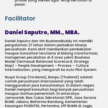
produk yang sukses agar tetap bertahan di
pasar.
Facilitator
Daniel Saputro, MM., MBA.
Daniel Saputro dan tim BusinessBuddy Int memiliki
pengalaman 21 tahun dalam perbaikan kinerja
perusahaan. Kami aktif memberikan pembekalan
maupun konsultasi terutama di bidang transformasi,
manajemen perubahan di 4 area yakni: Business
Model (termasuk Balanced Scorecard, Strategy
Map) – People Development – Process – Culture
Internalization, yang mengarah ke Auto Pilot System.
Nuqul Group (Yordania), Banpu (Thailand) adalah
contoh perusahaan internasional yang telah
menggunakan jasa konsultasinya. Di dalam negeri,
Daniel menjadi konsultan bagi banyak perusahaan
maupun institusi pemerintah. Di antaranya
Jamsostek, Bea Cukai, Sekretariat DPR, Jasa Sarana
BUMD Jabara, BioFarma Bandung, Kementerian
Keuangan PUSINTEK, Pertamina, LPP BUMN di Jogja,