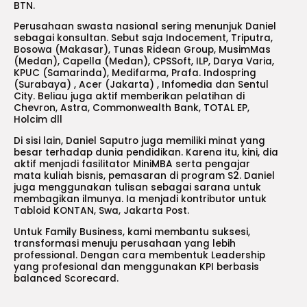
BTN.
Perusahaan swasta nasional sering menunjuk Daniel
sebagai konsultan. Sebut saja Indocement, Triputra,
Bosowa (Makasar), Tunas Ridean Group, MusimMas
(Medan), Capella (Medan), CPSSoft, ILP, Darya Varia,
KPUC (Samarinda), Medifarma, Prafa. Indospring
(Surabaya) , Acer (Jakarta) , Infomedia dan Sentul
City. Beliau juga aktif memberikan pelatihan di
Chevron, Astra, Commonwealth Bank, TOTAL EP,
Holcim dll
Di sisi lain, Daniel Saputro juga memiliki minat yang
besar terhadap dunia pendidikan. Karena itu, kini, dia
aktif menjadi fasilitator MiniMBA serta pengajar
mata kuliah bisnis, pemasaran di program S2. Daniel
juga menggunakan tulisan sebagai sarana untuk
membagikan ilmunya. Ia menjadi kontributor untuk
Tabloid KONTAN, Swa, Jakarta Post.
Untuk Family Business, kami membantu suksesi,
transformasi menuju perusahaan yang lebih
professional. Dengan cara membentuk Leadership
yang profesional dan menggunakan KPI berbasis
balanced Scorecard.