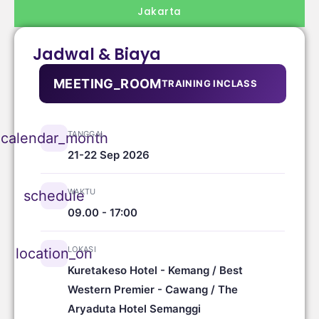
Jakarta
Jadwal & Biaya
MEETING_ROOM
TRAINING INCLASS
TANGGAL
calendar_month
21-22 Sep 2026
WAKTU
schedule
09.00 - 17:00
LOKASI
location_on
Kuretakeso Hotel - Kemang / Best
Western Premier - Cawang / The
Aryaduta Hotel Semanggi