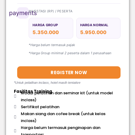
INVESTASI (RP) / PESERTA
payments
HARGA GROUP
HARGA NORMAL
5.350.000
5.950.000
*Harga belum termasuk pajak
*Harga Group minimal 2 peserta dalam 1 perusahaan
REGISTER NOW
*Untuk pelatihan inclass, hotel masih tentative
Fasilitas Training
Modul pelatihan dan seminar kit (untuk model
inclass)
Sertifikat pelatihan
Makan siang dan cofee break (untuk kelas
inclass)
Harga belum termasuk penginapan dan
trasportasi