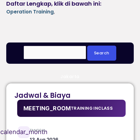
Daftar Lengkap, klik di bawah ini:
Operation Training
,
Jakarta
Jadwal & Biaya
MEETING_ROOM
TRAINING INCLASS
TANGGAL
calendar_month
13 Aug 2026