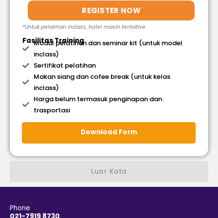
REGISTER NOW
*Untuk pelatihan inclass, hotel masih tentative
Fasilitas Training
Modul pelatihan dan seminar kit (untuk model
inclass)
Sertifikat pelatihan
Makan siang dan cofee break (untuk kelas
inclass)
Harga belum termasuk penginapan dan
trasportasi
Download Form
Luar Kota
Phone
021-7919 8730