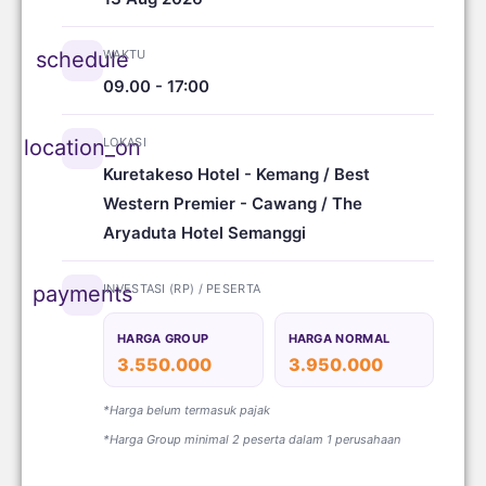
WAKTU
schedule
09.00 - 17:00
LOKASI
location_on
Kuretakeso Hotel - Kemang / Best
Western Premier - Cawang / The
Aryaduta Hotel Semanggi
INVESTASI (RP) / PESERTA
payments
HARGA GROUP
HARGA NORMAL
3.550.000
3.950.000
*Harga belum termasuk pajak
*Harga Group minimal 2 peserta dalam 1 perusahaan