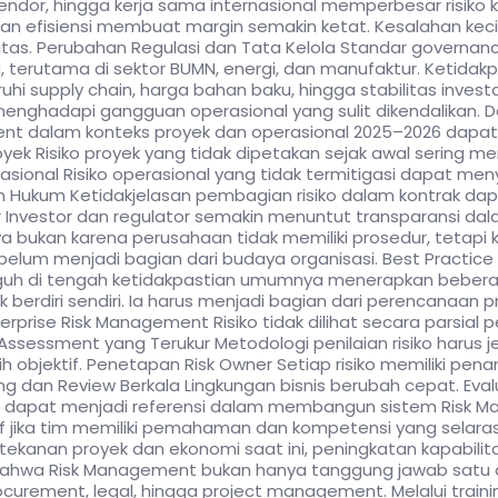
vendor, hingga kerja sama internasional memperbesar risiko koo
jakan efisiensi membuat margin semakin ketat. Kesalahan kec
itas. Perubahan Regulasi dan Tata Kelola Standar governanc
terutama di sektor BUMN, energi, dan manufaktur. Ketidakp
uhi supply chain, harga bahan baku, hingga stabilitas inve
 menghadapi gangguan operasional yang sulit dikendalikan.
nt dalam konteks proyek dan operasional 2025–2026 dapat 
yek Risiko proyek yang tidak dipetakan sejak awal sering
asional Risiko operasional yang tidak termitigasi dapat m
an Hukum Ketidakjelasan pembagian risiko dalam kontrak da
Investor dan regulator semakin menuntut transparansi da
 bukan karena perusahaan tidak memiliki prosedur, tetapi 
lum menjadi bagian dari budaya organisasi. Best Practic
uh di tengah ketidakpastian umumnya menerapkan beberapa 
k berdiri sendiri. Ia harus menjadi bagian dari perencanaan
rprise Risk Management Risiko tidak dilihat secara parsial
sk Assessment yang Terukur Metodologi penilaian risiko harus j
 lebih objektif. Penetapan Risk Owner Setiap risiko memiliki
ing dan Review Berkala Lingkungan bisnis berubah cepat. Evalu
00 dapat menjadi referensi dalam membangun sistem Risk Ma
if jika tim memiliki pemahaman dan kompetensi yang selara
tekanan proyek dan ekonomi saat ini, peningkatan kapabilita
 bahwa Risk Management bukan hanya tanggung jawab satu
 procurement, legal, hingga project management. Melalui tra