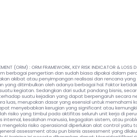
EMENT (ORM) : ORM FRAMEWORK, KEY RISK INDICATOR & LOS
lam berbagai pengertian dan sudah biasa dipakai dalam per
akan akibat atau penyimpangan realisasi dan rencana yang 
an yang ditimbulkan oleh adanya berbagai hal. Faktor ketidak
uatu kegiatan. Sedangkan dari sudut pandang bisnis, secar
terhadap suatu kejadian yang dapat berpengaruh secara 
ra luas, merupakan dasar yang esensial untuk memahami ko
dapat menyebabkan kerugian yang significant atau kemung
ah risiko yang timbul pada aktifitas seluruh unit kerja di per
es internal, kesalahan manusia, kegagalan sistem, atau pr
 mengelola risiko operasional diperlukan alat control yaitu
general assessment atau pun bisnis assessment yang dilaku
training ini peserta diharapkan dapat: Mengidentifikasi ris