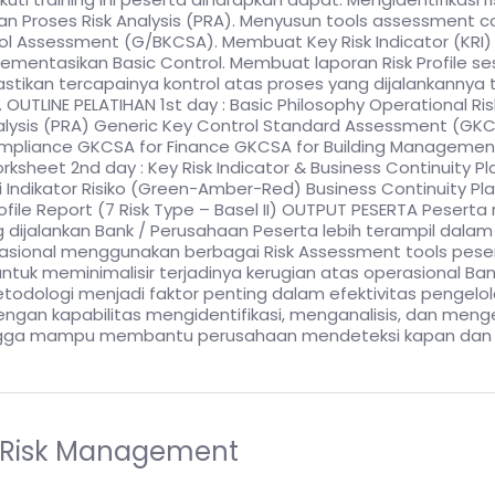
roses Risk Analysis (PRA). Menyusun tools assessment con
 Assessment (G/BKCSA). Membuat Key Risk Indicator (KRI) d
ementasikan Basic Control. Membuat laporan Risk Profile sesu
tikan tercapainya kontrol atas proses yang dijalankannya 
 OUTLINE PELATIHAN 1st day : Basic Philosophy Operational R
alysis (PRA) Generic Key Control Standard Assessment (GKC
pliance GKCSA for Finance GKCSA for Building Management
sheet 2nd day : Key Risk Indicator & Business Continuity Pla
 Indikator Risiko (Green-Amber-Red) Business Continuity Pla
ile Report (7 Risk Type – Basel II) OUTPUT PESERTA Peserta m
ang dijalankan Bank / Perusahaan Peserta lebih terampil dal
rasional menggunakan berbagai Risk Assessment tools pes
untuk meminimalisir terjadinya kerugian atas operasional
etodologi menjadi faktor penting dalam efektivitas pengelola
dengan kapabilitas mengidentifikasi, menganalisis, dan meng
ingga mampu membantu perusahaan mendeteksi kapan dan d
it Risk Management