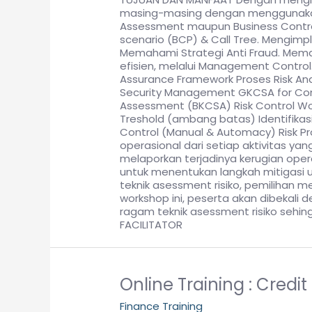
masing-masing dengan menggunakan P
Assessment maupun Business Control
scenario (BCP) & Call Tree. Mengimpl
Memahami Strategi Anti Fraud. Memas
efisien, melalui Management Control.
Assurance Framework Proses Risk An
Security Management GKCSA for Com
Assessment (BKCSA) Risk Control Work
Treshold (ambang batas) Identifikasi
Control (Manual & Automacy) Risk Prof
operasional dari setiap aktivitas y
melaporkan terjadinya kerugian ope
untuk menentukan langkah mitigasi 
teknik asessment risiko, pemilihan m
workshop ini, peserta akan dibekali 
ragam teknik asessment risiko seh
FACILITATOR
Online Training : Cred
Finance Training