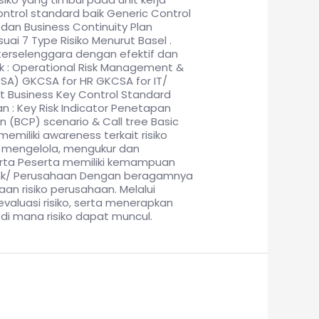
trol standard baik Generic Control
an Business Continuity Plan
ai 7 Type Risiko Menurut Basel .
terselenggara dengan efektif dan
isk : Operational Risk Management &
SA) GKCSA for HR GKCSA for IT/
 Business Key Control Standard
n : Key Risk Indicator Penetapan
n (BCP) scenario & Call tree Basic
emiliki awareness terkait risiko
am mengelola, mengukur dan
erta Peserta memiliki kemampuan
 Bank/ Perusahaan Dengan beragamnya
an risiko perusahaan. Melalui
evaluasi risiko, serta menerapkan
i mana risiko dapat muncul.