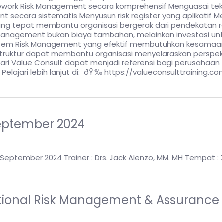
rk Risk Management secara komprehensif Menguasai teknik i
t secara sistematis Menyusun risk register yang aplikatif Me
g tepat membantu organisasi bergerak dari pendekatan reak
isk Management bukan biaya tambahan, melainkan investasi un
istem Risk Management yang efektif membutuhkan kesamaan
uktur dapat membantu organisasi menyelaraskan perspektif
ari Value Consult dapat menjadi referensi bagi perusahaan
Pelajari lebih lanjut di: ðŸ‘‰ https://valueconsulttraining.c
eptember 2024
 September 2024 Trainer : Drs. Jack Alenzo, MM. MH Tempat 
rational Risk Management & Assuran