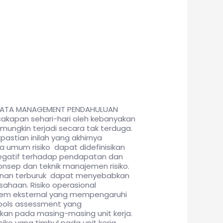
S DATA MANAGEMENT PENDAHULUAN
cakapan sehari-hari oleh kebanyakan
mungkin terjadi secara tak terduga.
pastian inilah yang akhirnya
a umum risiko dapat didefinisikan
negatif terhadap pendapatan dan
nsep dan teknik manajemen risiko.
kinan terburuk dapat menyebabkan
usahaan. Risiko operasional
oblem eksternal yang mempengaruhi
 tools assessment yang
kan pada masing-masing unit kerja.
iko yang timbul pada unit kerja