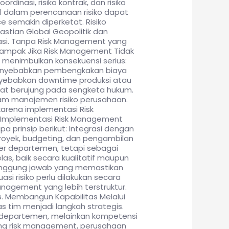
rdinasi, risiko kontrak, dan risiko
il dalam perencanaan risiko dapat
e semakin diperketat. Risiko
astian Global Geopolitik dan
stasi. Tanpa Risk Management yang
 Dampak Jika Risk Management Tidak
menimbulkan konsekuensi serius:
 menyebabkan pembengkakan biaya
enyebabkan downtime produksi atau
pat berujung pada sengketa hukum.
lam manajemen risiko perusahaan.
karena implementasi Risk
e Implementasi Risk Management
prinsip berikut: Integrasi dengan
 proyek, budgeting, dan pengambilan
 per departemen, tetapi sebagai
elas, baik secara kualitatif maupun
 penanggung jawab yang memastikan
asi risiko perlu dilakukan secara
nagement yang lebih terstruktur.
s. Membangun Kapabilitas Melalui
s tim menjadi langkah strategis.
 departemen, melainkan kompetensi
ining risk management, perusahaan