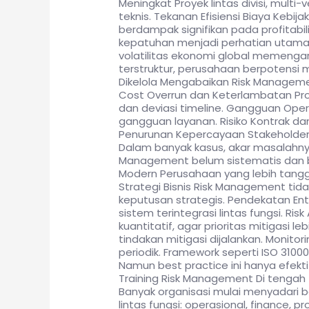
Meningkat Proyek lintas divisi, multi-
teknis. Tekanan Efisiensi Biaya Kebi
berdampak signifikan pada profitabil
kepatuhan menjadi perhatian utama, 
volatilitas ekonomi global memengar
terstruktur, perusahaan berpotensi
Dikelola Mengabaikan Risk Manageme
Cost Overrun dan Keterlambatan Pro
dan deviasi timeline. Gangguan Oper
gangguan layanan. Risiko Kontrak d
Penurunan Kepercayaan Stakeholder 
Dalam banyak kasus, akar masalahnya
Management belum sistematis dan be
Modern Perusahaan yang lebih tangg
Strategi Bisnis Risk Management tida
keputusan strategis. Pendekatan Ente
sistem terintegrasi lintas fungsi. Ri
kuantitatif, agar prioritas mitigasi
tindakan mitigasi dijalankan. Monitor
periodik. Framework seperti ISO 310
Namun best practice ini hanya efekt
Training Risk Management Di tengah 
Banyak organisasi mulai menyadari
lintas fungsi: operasional, finance,