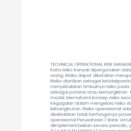
TECHNICAL OPERATIONAL RISK MANAG
Kata risiko banyak dipergunakan da
orang. Risiko dapat dikatakan merup
Risiko diartikan sebagai ketidakpasti
menyebabkan timbulnya risiko pada s
sebagai potensi atau kemungkinan 
modal. Memahami konsep risiko seca
Kegagalan dalam mengelola risiko 
kebangkrutan. Risiko operasional adal
disebabkan tidak berfungsinya pros
operasional Perusahaan / Bank. Untuk
diimplementasikan secara periodic, 
TUJUAN DAN MANFAAT Dengan mengikuti 